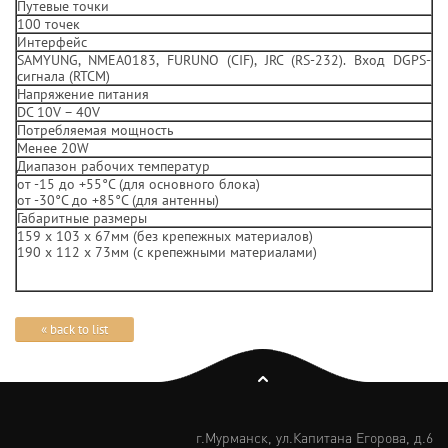
Путевые точки
100 точек
Интерфейс
SAMYUNG, NMEA0183, FURUNO (CIF), JRC (RS-232). Вход DGPS-
сигнала (RTCM)
Напряжение питания
DC 10V – 40V
Потребляемая мощность
Менее 20W
Диапазон рабочих температур
от -15 до +55°С (для основного блока)
от -30°С до +85°С (для антенны)
Габаритные размеры
159 х 103 х 67мм (без крепежных материалов)
190 х 112 х 73мм (c крепежными материалами)
« back to list
г.Мурманск, ул.Капитана Егорова, д.6